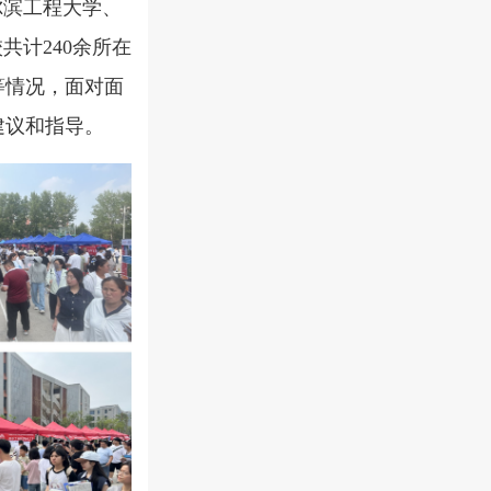
尔滨工程大学、
共计2
4
0余所在
等情况，面对面
建议和指导。