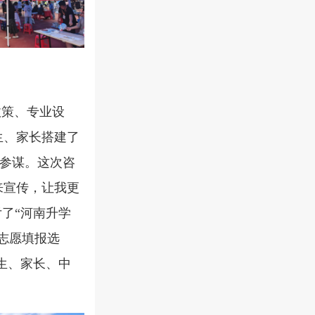
政策、专业设
生、家长搭建了
参谋。这次咨
来宣传，让我更
亏了
“
河南升学
志愿填报选
生、家长、中