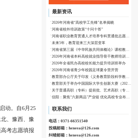
最新资讯
2026年河南省“高校学工先锋”名单揭晓
河南省校外培训政策“十问十答”
河南省职业教育贯通人才培养专科贯通批志愿填报温馨提示
未来5年，教育迎来三大深层变革
河南省第三届《中华民族共同体概论》课程教学展示活动成功举办
2026年河南省本科高校就业指导骨干教师培训班举办
2026年全省民办高校校长能力提升培训班举办
2026年河南省青少年校园足球夏令营开营
教育部办公厅关于印发《义务教育阶段科学教育“做中学”领航行动指南》的通知
教育部关于举办中国国际大学生创新大赛（2026）的通知
关于普通高职（专科）提前批、艺术高职（专科）批和体育高职（专科）批征集志愿的通知
信阳：聚焦“六新两品”产业链 优化高校专业布局赋能归雁育才
启动。自6月25
联系我们
豫北、豫西、豫
电话：0371-66351540
投稿邮箱：heneea@126.com
项高考志愿填报
纠错邮箱：heneea@126.com