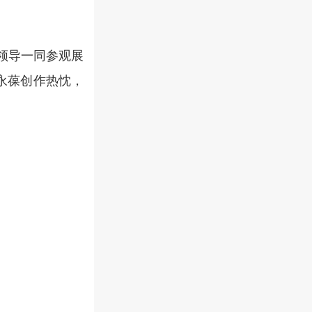
领导一同参观展
永葆创作热忱，