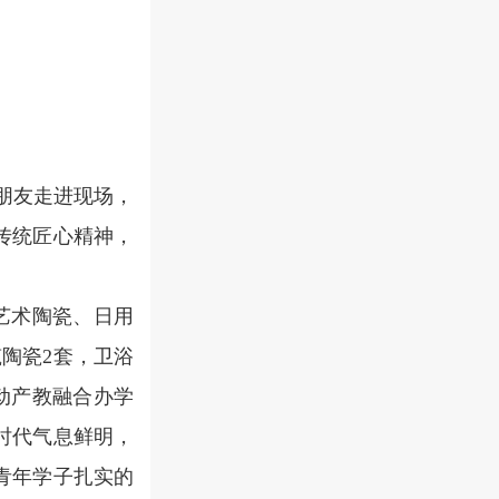
朋友走进现场，
传统匠心精神，
艺术陶瓷、日用
筑陶瓷2套，卫浴
动产教融合办学
时代气息鲜明，
青年学子扎实的