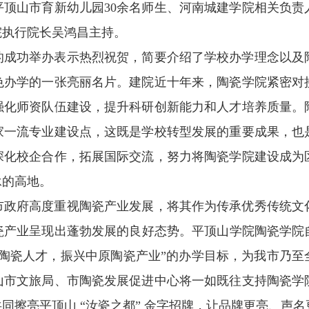
顶山市育新幼儿园30余名师生、河南城建学院相关负责
院执行院长吴鸿昌主持。
的成功举办表示热烈祝贺，简要介绍了学校办学理念以及
色办学的一张亮丽名片。建院近十年来，陶瓷学院紧密对
强化师资队伍建设，提升科研创新能力和人才培养质量。
家一流专业建设点，这既是学校转型发展的重要成果，也
深化校企合作，拓展国际交流，努力将陶瓷学院建设成为
承的高地。
市政府高度重视陶瓷产业发展，将其作为传承优秀传统文
产业呈现出蓬勃发展的良好态势。平顶山学院陶瓷学院自2
陶瓷人才，振兴中原陶瓷产业”的办学目标，为我市乃至
山市文旅局、市陶瓷发展促进中心将一如既往支持陶瓷学
同擦亮平顶山 “汝瓷之都” 金字招牌，让品牌更亮、声名