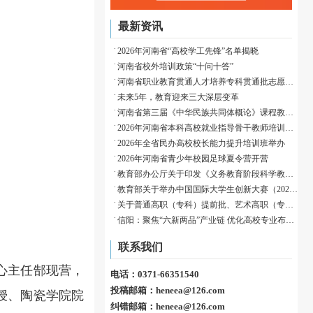
最新资讯
2026年河南省“高校学工先锋”名单揭晓
河南省校外培训政策“十问十答”
河南省职业教育贯通人才培养专科贯通批志愿填报温馨提示
未来5年，教育迎来三大深层变革
河南省第三届《中华民族共同体概论》课程教学展示活动成功举办
2026年河南省本科高校就业指导骨干教师培训班举办
2026年全省民办高校校长能力提升培训班举办
2026年河南省青少年校园足球夏令营开营
教育部办公厅关于印发《义务教育阶段科学教育“做中学”领航行动指南》的通知
教育部关于举办中国国际大学生创新大赛（2026）的通知
关于普通高职（专科）提前批、艺术高职（专科）批和体育高职（专科）批征集志愿的通知
信阳：聚焦“六新两品”产业链 优化高校专业布局赋能归雁育才
联系我们
心主任郜现营，
电话：0371-66351540
投稿邮箱：heneea@126.com
授、陶瓷学院院
纠错邮箱：heneea@126.com