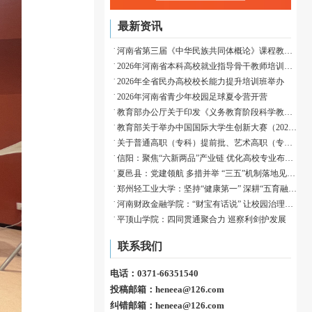
最新资讯
河南省第三届《中华民族共同体概论》课程教学展示活动成功举办
2026年河南省本科高校就业指导骨干教师培训班举办
2026年全省民办高校校长能力提升培训班举办
2026年河南省青少年校园足球夏令营开营
教育部办公厅关于印发《义务教育阶段科学教育“做中学”领航行动指南》的通知
教育部关于举办中国国际大学生创新大赛（2026）的通知
关于普通高职（专科）提前批、艺术高职（专科）批和体育高职（专科）批征集志愿的通知
信阳：聚焦“六新两品”产业链 优化高校专业布局赋能归雁育才
夏邑县：党建领航 多措并举 “三五”机制落地见效织密校园安全防护网
郑州轻工业大学：坚持“健康第一” 深耕“五育融合”
河南财政金融学院：“财宝有话说” 让校园治理有速度、有温度、有深度
平顶山学院：四同贯通聚合力 巡察利剑护发展
联系我们
电话：0371-66351540
投稿邮箱：heneea@126.com
纠错邮箱：heneea@126.com