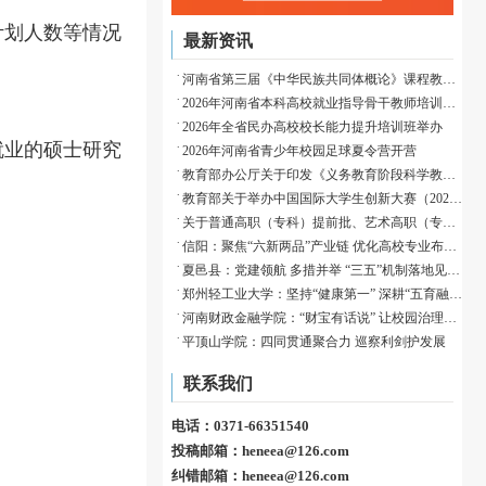
计划人数等情况
最新资讯
河南省第三届《中华民族共同体概论》课程教学展示活动成功举办
2026年河南省本科高校就业指导骨干教师培训班举办
2026年全省民办高校校长能力提升培训班举办
就业的硕士研究
2026年河南省青少年校园足球夏令营开营
教育部办公厅关于印发《义务教育阶段科学教育“做中学”领航行动指南》的通知
教育部关于举办中国国际大学生创新大赛（2026）的通知
关于普通高职（专科）提前批、艺术高职（专科）批和体育高职（专科）批征集志愿的通知
信阳：聚焦“六新两品”产业链 优化高校专业布局赋能归雁育才
夏邑县：党建领航 多措并举 “三五”机制落地见效织密校园安全防护网
郑州轻工业大学：坚持“健康第一” 深耕“五育融合”
河南财政金融学院：“财宝有话说” 让校园治理有速度、有温度、有深度
平顶山学院：四同贯通聚合力 巡察利剑护发展
联系我们
电话：0371-66351540
投稿邮箱：heneea@126.com
纠错邮箱：heneea@126.com