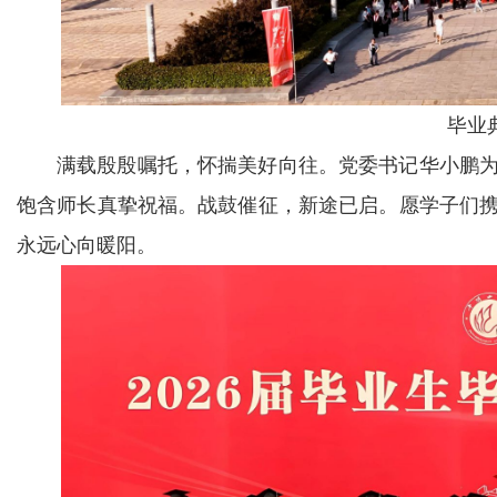
毕业
满载殷殷嘱托，怀揣美好向往。党委书记华小鹏为
饱含师长真挚祝福。战鼓催征，新途已启。愿学子们
永远心向暖阳。