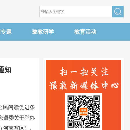
招专题
豫教研学
教育活动
通知
全民阅读促进条
国家语委关于举办
（河南赛区）。