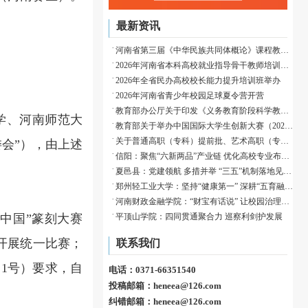
最新资讯
河南省第三届《中华民族共同体概论》课程教学展示活动成功举办
2026年河南省本科高校就业指导骨干教师培训班举办
2026年全省民办高校校长能力提升培训班举办
2026年河南省青少年校园足球夏令营开营
教育部办公厅关于印发《义务教育阶段科学教育“做中学”领航行动指南》的通知
学、河南师范大
教育部关于举办中国国际大学生创新大赛（2026）的通知
关于普通高职（专科）提前批、艺术高职（专科）批和体育高职（专科）批征集志愿的通知
会”），由上述
信阳：聚焦“六新两品”产业链 优化高校专业布局赋能归雁育才
夏邑县：党建领航 多措并举 “三五”机制落地见效织密校园安全防护网
郑州轻工业大学：坚持“健康第一” 深耕“五育融合”
河南财政金融学院：“财宝有话说” 让校园治理有速度、有温度、有深度
平顶山学院：四同贯通聚合力 巡察利剑护发展
中国”篆刻大赛
开展统一比赛；
联系我们
1号）要求，自
电话：0371-66351540
投稿邮箱：heneea@126.com
纠错邮箱：heneea@126.com